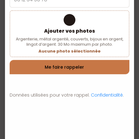
Ajouter vos photos
Argenterie, métal argenté, couverts, bijoux en argent,
lingot d’argent. 30 Mo maximum par photo.
Aucune photo sélectionnée
Me faire rappeler
Données utilisées pour votre rappel.
Confidentialité
.