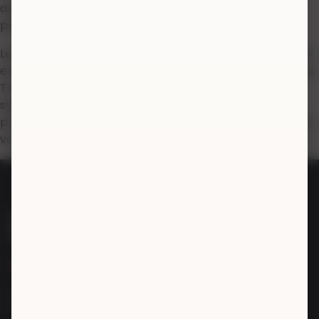
autorisez l'usage de cookies, en accord avec notre
politique de données personnelles.
Le site est la propriété de la société achat-argenterie.fr
en sa totalité, ainsi que l'ensemble des droits y afférents.
Toute reproduction, intégrale ou partielle, est
systématiquement soumise à l'autorisation des
propriétaires. Toutefois, les liaisons du type hypertextes
vers le site sont autorisées sans demandes spécifiques.
Spécialiste De L'argent & Du Métal Argenté
Argenterie, Pieces de Monnais, Tableaux
Bronzes, Sculptures, Meubles Anciens.