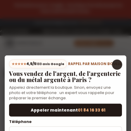
Fermeture pour congés : boutique fermée jusqu'au
mercredi 19 août inclus.
01.84.16.33.61
maisonboulle@gmail.com
t immédiat
·
Déplacement à domicile sur rendez-vous
·
S
4,5
★★★★★
/5 · 133 avis
4,5/5
RAPPEL PAR MAISON BOULLE
★★★★★
133 avis Google
Mentions Légales
Vous vendez de l'argent, de l'argenterie
ou du métal argenté à Paris ?
Appelez directement la boutique. Sinon, envoyez une
Raison sociale
Boulle
photo et votre téléphone : un expert vous rappelle pour
préparer le premier échange.
Statut juridique
SARL
Appeler maintenant
01 84 16 33 61
Téléphone
Siège social
42 Rue de Maubeuge