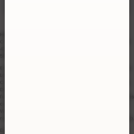
RCS Paris
434 443 115
Hébergement du site achat-argenterie.fr : Hébergeur
OVH, SAS immatriculée au RCS de Lille, sous le N°424 761
419, dont le siège social est situé au 2 rue Kellermann,
59100 Roubaix, France, téléphone 1007
En conformité avec les dispositions de l'article 22.2 de la
Loi des Services de la Société de l'Information et du
Commerce Electronique (LSSI) y en adéquation avec la
Directive Européenne 2009/136/CE, nous avertissons
l'utilisateur que le site Web achat-argenterie.fr utilise des
cookies dans le but d'améliorer la navigation sur le site
Web et pour rassembler des données statistiques en
relation aux visites que nous recevons sur notre site Web.
Durant l'utilisation de notre site Web, vous acceptez et