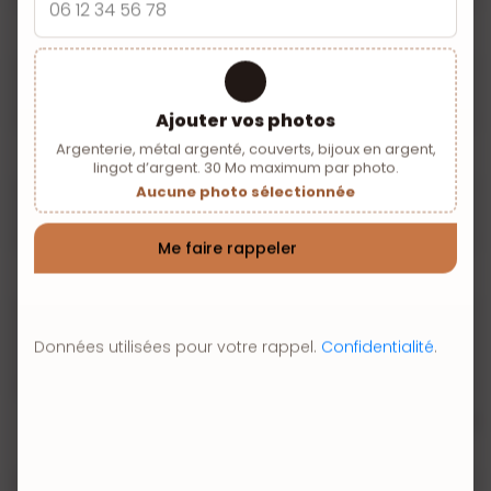
Code postal
75009
Ville
Paris
Ajouter vos photos
Argenterie, métal argenté, couverts, bijoux en argent,
Pays
FRANCE
lingot d’argent. 30 Mo maximum par photo.
Aucune photo sélectionnée
Téléphone
+33 1 48 78 06 06
Me faire rappeler
E-mail
maisonboulle@gmail.com
Site web
https://achat-
Données utilisées pour votre rappel.
Confidentialité
.
argenterie.fr/achat/
Horaires
Du Lundi au Samedi : 10h30 à
d’ouverture
17h30