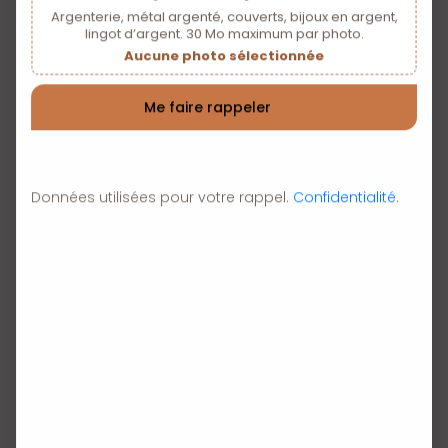
Argenterie, métal argenté, couverts, bijoux en argent,
lingot d’argent. 30 Mo maximum par photo.
Aucune photo sélectionnée
Me faire rappeler
Données utilisées pour votre rappel.
Confidentialité
.